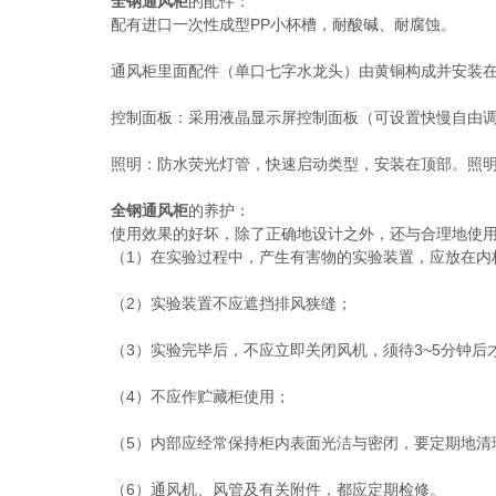
全钢通风柜
的配件：
配有进口一次性成型PP小杯槽，耐酸碱、耐腐蚀。
通风柜里面配件（单口七字水龙头）由黄铜构成并安装在
控制面板：采用液晶显示屏控制面板（可设置快慢自由调
照明：防水荧光灯管，快速启动类型，安装在顶部。照明
全钢通风柜
的养护：
使用效果的好坏，除了正确地设计之外，还与合理地使用
（1）在实验过程中，产生有害物的实验装置，应放在内柜
（2）实验装置不应遮挡排风狭缝；
（3）实验完毕后，不应立即关闭风机，须待3~5分钟后
（4）不应作贮藏柜使用；
（5）内部应经常保持柜内表面光洁与密闭，要定期地清
（6）通风机、风管及有关附件，都应定期检修。