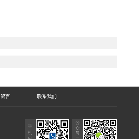
线留言
联系我们
公
手
众
机
号
二